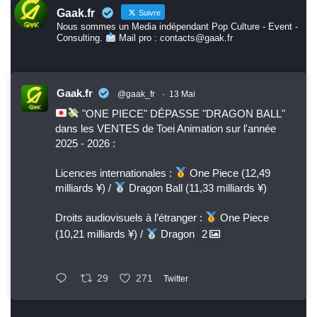
Gaak.fr
Suivre
Nous sommes un Media indépendant Pop Culture - Event -
Consulting.
Mail pro : contacts@gaak.fr
Gaak.fr
@gaak_fr
·
13 Mai
"ONE PIECE" DÉPASSE "DRAGON BALL"
dans les VENTES de Toei Animation sur l'année
2025 - 2026 :
Licences internationales :
One Piece (12,49
milliards ¥) /
Dragon Ball (11,33 milliards ¥)
Droits audiovisuels à l’étranger :
One Piece
(10,21 milliards ¥) /
Dragon
2
29
271
Twitter