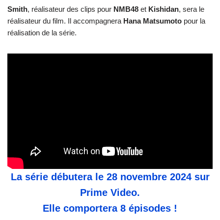
Smith
, réalisateur des clips pour
NMB48
et
Kishidan
, sera le
réalisateur du film. Il accompagnera
Hana
Matsumoto
pour la
réalisation de la série.
La série débutera le 28 novembre 2024 sur
Prime Video.
Elle comportera 8 épisodes !