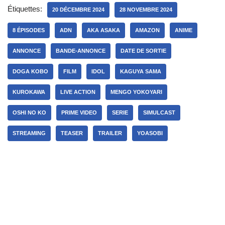
Étiquettes:
20 DÉCEMBRE 2024
28 NOVEMBRE 2024
8 ÉPISODES
ADN
AKA ASAKA
AMAZON
ANIME
ANNONCE
BANDE-ANNONCE
DATE DE SORTIE
DOGA KOBO
FILM
IDOL
KAGUYA SAMA
KUROKAWA
LIVE ACTION
MENGO YOKOYARI
OSHI NO KO
PRIME VIDEO
SERIE
SIMULCAST
STREAMING
TEASER
TRAILER
YOASOBI