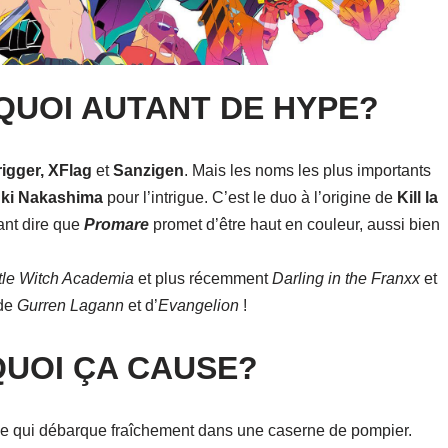
UOI AUTANT DE HYPE?
rigger, XFlag
et
Sanzigen
. Mais les noms les plus importants
ki Nakashima
pour l’intrigue. C’est le duo à l’origine de
Kill la
tant dire que
Promare
promet d’être haut en couleur, aussi bien
ttle Witch Academia
et plus récemment
Darling in the Franxx
et
 de
Gurren Lagann
et d’
Evangelion
!
QUOI ÇA CAUSE?
ne qui débarque fraîchement dans une caserne de pompier.