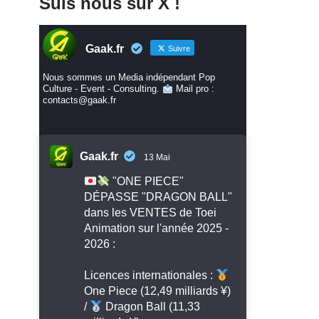
Suis nous sur X !
Gaak.fr
Suivre
Nous sommes un Media indépendant Pop
Culture - Event - Consulting.
Mail pro :
contacts@gaak.fr
Gaak.fr
13 Mai
"ONE PIECE"
DÉPASSE "DRAGON BALL"
dans les VENTES de Toei
Animation sur l'année 2025 -
2026 :
Licences internationales :
One Piece (12,49 milliards ¥)
/
Dragon Ball (11,33