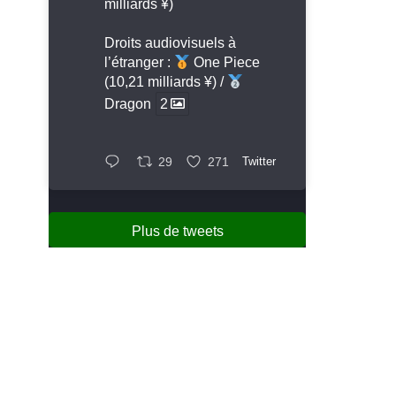
milliards ¥)
Droits audiovisuels à
l’étranger :
One Piece
(10,21 milliards ¥) /
Dragon
2
29
271
Twitter
Plus de tweets