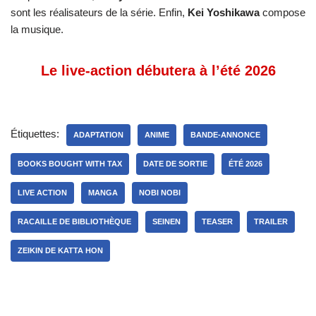
sont les réalisateurs de la série. Enfin,
Kei Yoshikawa
compose
la musique.
Le live-action débutera à l’été 2026
Étiquettes:
ADAPTATION
ANIME
BANDE-ANNONCE
BOOKS BOUGHT WITH TAX
DATE DE SORTIE
ÉTÉ 2026
LIVE ACTION
MANGA
NOBI NOBI
RACAILLE DE BIBLIOTHÈQUE
SEINEN
TEASER
TRAILER
ZEIKIN DE KATTA HON