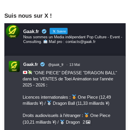
Suis nous sur X !
Gaak.fr
Suivre
Nous sommes un Media indépendant Pop Culture - Event -
Consulting.
Mail pro : contacts@gaak.fr
Gaak.fr
@gaak_fr
·
13 Mai
"ONE PIECE" DÉPASSE "DRAGON BALL"
dans les VENTES de Toei Animation sur l'année
2025 - 2026 :
Licences internationales :
One Piece (12,49
milliards ¥) /
Dragon Ball (11,33 milliards ¥)
Droits audiovisuels à l’étranger :
One Piece
(10,21 milliards ¥) /
Dragon
2