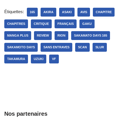
Étiquettes:
165
AKIRA
ASAKI
AVIS
CHAPITRE
CHAPITRES
CRITIQUE
FRANÇAIS
GAKU
MANGA PLUS
REVIEW
RION
SAKAMATO DAYS 165
SAKAMOTO DAYS
SANS ENTRAVES
SCAN
SLUR
TAKAMURA
UZUKI
VF
Nos partenaires