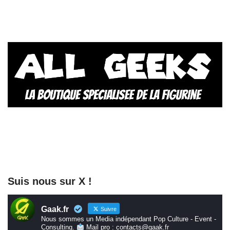
Suis nous sur X !
Gaak.fr
Suivre
Nous sommes un Media indépendant Pop Culture - Event -
Consulting.
Mail pro : contacts@gaak.fr