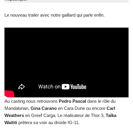
Le nouveau trailer avec notre gaillard qui parle enfin.
Au casting nous retrouvons
Pedro Pascal
dans le rôle du
Mandalorian,
Gina Carano
en Cara Dune ou encore
Carl
Weathers
en Greef Carga. Le réalisateur de Thor 3,
Taïka
Waititi
prêtera sa voix au droïde IG-11.