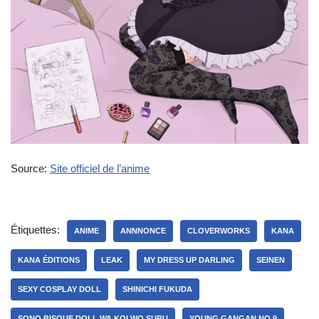
Source:
Site officiel de l’anime
Étiquettes:
ANIME
ANNNONCE
CLOVERWORKS
KANA
KANA ÉDITIONS
LEAK
MY DRESS UP DARLING
SEINEN
SEXY COSPLAY DOLL
SHINICHI FUKUDA
SONO BISQUE DOLL WA KOI WO SURU
YOUNG GANGAN NO.9