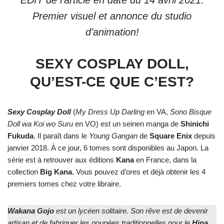
EDIT de l’article en date du 14 avril 2021:
Premier visuel et annonce du studio
d’animation!
SEXY COSPLAY DOLL,
QU’EST-CE QUE C’EST?
Sexy Cosplay Doll
(
My Dress Up Darling
en VA,
Sono Bisque
Doll wa Koi wo Suru
en VO) est un seinen manga de
Shinichi
Fukuda
. Il paraît dans le
Young Gangan
de
Square Enix
depuis
janvier 2018. À ce jour, 6 tomes sont disponibles au Japon. La
série est à retrouver aux éditions
Kana
en France, dans la
collection
Big Kana
. Vous pouvez d’ores et déjà obtenir les 4
premiers tomes chez votre libraire.
Wakana Gojo
est un lycéen solitaire. Son rêve est de devenir
artisan et de fabriquer les poupées traditionnelles pour le
Hina