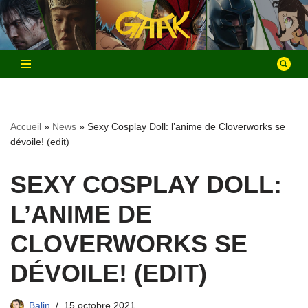
Aller
au
contenu
Accueil
»
News
»
Sexy Cosplay Doll: l’anime de Cloverworks se
dévoile! (edit)
SEXY COSPLAY DOLL:
L’ANIME DE
CLOVERWORKS SE
DÉVOILE! (EDIT)
Balin
15 octobre 2021