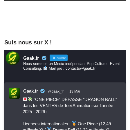
Suis nous sur X !
Gaak.fr
Suivre
Nous sommes un Media indépendant Pop Culture - Event -
Consulting.
Mail pro : contacts@gaak.fr
Gaak.fr
@gaak_fr
·
13 Mai
"ONE PIECE" DÉPASSE "DRAGON BALL"
dans les VENTES de Toei Animation sur l'année
2025 - 2026 :
Licences internationales :
One Piece (12,49
milliards ¥) /
Dragon Ball (11,33 milliards ¥)