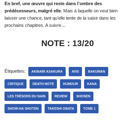
En bref, une œuvre qui reste dans l’ombre des
prédécesseurs, malgré elle
. Mais à laquelle on veut bien
laisser une chance, tant qu’elle tente de la saisir dans les
prochains chapitres. A suivre…
NOTE : 13/20
Étiquettes:
AKINARI ASAKURA
AVIS
BAKUMAN
CRITIQUE
DEATH NOTE
HUMOUR
KANA
LES TRÉSORS DU NAIN
REVIEW
SHONEN
SHOW-HA SHOTEN
TAKESHI OBATA
TOME 1