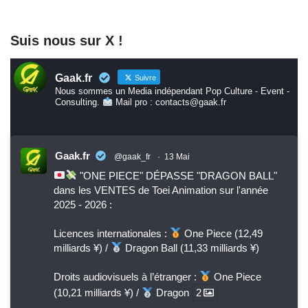
Suis nous sur X !
Gaak.fr
Suivre
Nous sommes un Media indépendant Pop Culture - Event -
Consulting.
Mail pro : contacts@gaak.fr
Gaak.fr
@gaak_fr
·
13 Mai
"ONE PIECE" DÉPASSE "DRAGON BALL"
dans les VENTES de Toei Animation sur l'année
2025 - 2026 :
Licences internationales :
One Piece (12,49
milliards ¥) /
Dragon Ball (11,33 milliards ¥)
Droits audiovisuels à l’étranger :
One Piece
(10,21 milliards ¥) /
Dragon
2