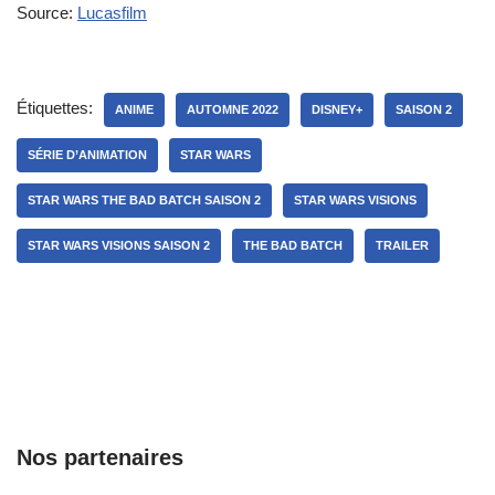
Source:
Lucasfilm
Étiquettes:
ANIME
AUTOMNE 2022
DISNEY+
SAISON 2
SÉRIE D’ANIMATION
STAR WARS
STAR WARS THE BAD BATCH SAISON 2
STAR WARS VISIONS
STAR WARS VISIONS SAISON 2
THE BAD BATCH
TRAILER
Nos partenaires