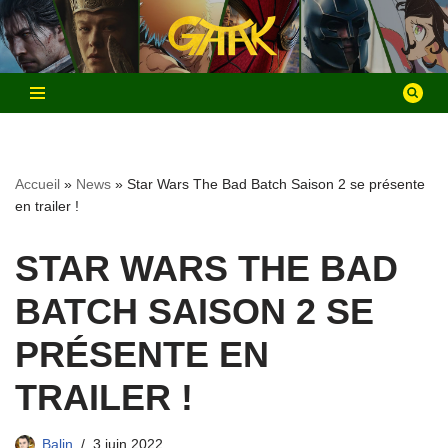
Aller
au
contenu
Accueil
»
News
»
Star Wars The Bad Batch Saison 2 se présente
en trailer !
STAR WARS THE BAD
BATCH SAISON 2 SE
PRÉSENTE EN
TRAILER !
Balin
3 juin 2022