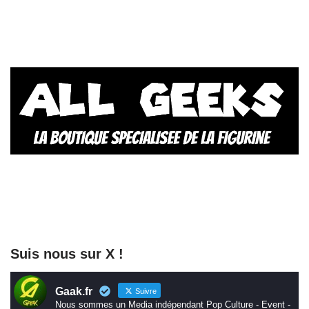
Suis nous sur X !
Gaak.fr
Suivre
Nous sommes un Media indépendant Pop Culture - Event -