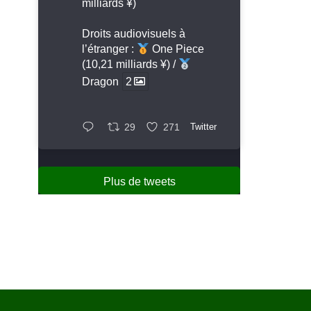
milliards ¥)
Droits audiovisuels à
l’étranger :
One Piece
(10,21 milliards ¥) /
Dragon
2
29
271
Twitter
Plus de tweets