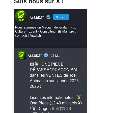
Suis nous sur X !
Gaak.fr
Suivre
Nous sommes un Media indépendant Pop
Culture - Event - Consulting.
Mail pro :
contacts@gaak.fr
Gaak.fr
13 Mai
"ONE PIECE"
DÉPASSE "DRAGON BALL"
dans les VENTES de Toei
Animation sur l'année 2025 -
2026 :
Licences internationales :
One Piece (12,49 milliards ¥)
/
Dragon Ball (11,33