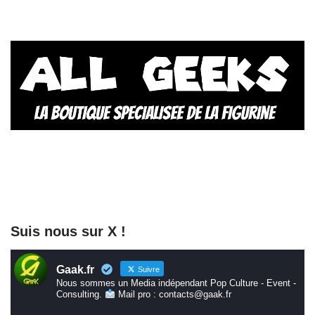
Suis nous sur X !
Gaak.fr
Suivre
Nous sommes un Media indépendant Pop Culture - Event -
Consulting.
Mail pro : contacts@gaak.fr