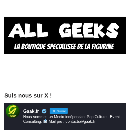
Suis nous sur X !
Gaak.fr
Suivre
Nous sommes un Media indépendant Pop Culture - Event -
Consulting.
Mail pro : contacts@gaak.fr