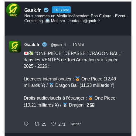
Gaak.fr
Suivre
Nous sommes un Media indépendant Pop Culture - Event -
Consulting.
Mail pro : contacts@gaak.fr
Gaak.fr
@gaak_fr
·
13 Mai
"ONE PIECE" DÉPASSE "DRAGON BALL"
dans les VENTES de Toei Animation sur l'année
2025 - 2026 :
Licences internationales :
One Piece (12,49
milliards ¥) /
Dragon Ball (11,33 milliards ¥)
Droits audiovisuels à l’étranger :
One Piece
(10,21 milliards ¥) /
Dragon
2
29
271
Twitter