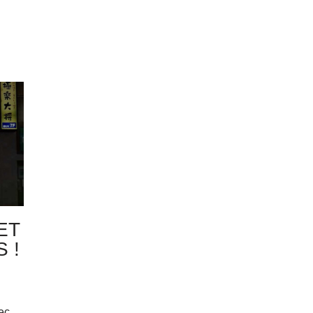
ET
 !
ec