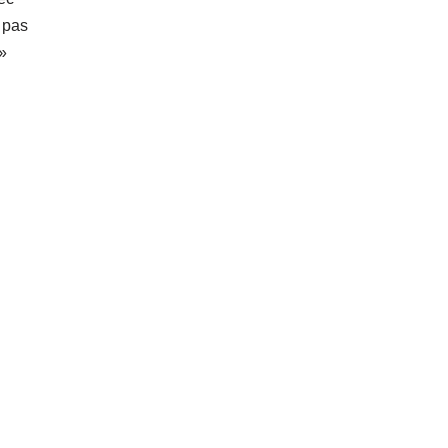
 pas
 »