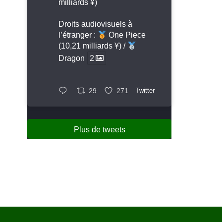
milliards ¥)
Droits audiovisuels à
l’étranger :
One Piece
(10,21 milliards ¥) /
Dragon
2
29
271
Twitter
Plus de tweets