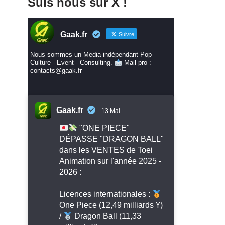
Suis nous sur X !
Gaak.fr
Suivre
Nous sommes un Media indépendant Pop
Culture - Event - Consulting.
Mail pro :
contacts@gaak.fr
Gaak.fr
13 Mai
"ONE PIECE"
DÉPASSE "DRAGON BALL"
dans les VENTES de Toei
Animation sur l'année 2025 -
2026 :
Licences internationales :
One Piece (12,49 milliards ¥)
/
Dragon Ball (11,33