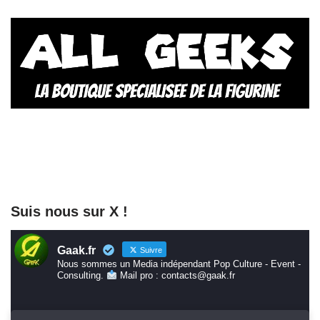
Suis nous sur X !
Gaak.fr
Suivre
Nous sommes un Media indépendant Pop Culture - Event -
Consulting.
Mail pro : contacts@gaak.fr