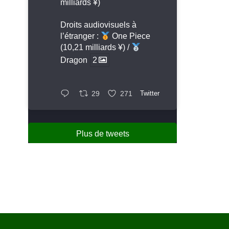
milliards ¥)
Droits audiovisuels à
l’étranger :
One Piece
(10,21 milliards ¥) /
Dragon
2
29
271
Twitter
Plus de tweets