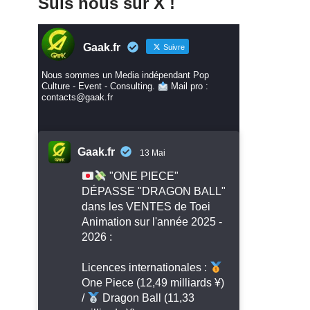
Suis nous sur X !
Gaak.fr
Suivre
Nous sommes un Media indépendant Pop
Culture - Event - Consulting.
Mail pro :
contacts@gaak.fr
Gaak.fr
13 Mai
"ONE PIECE"
DÉPASSE "DRAGON BALL"
dans les VENTES de Toei
Animation sur l'année 2025 -
2026 :
Licences internationales :
One Piece (12,49 milliards ¥)
/
Dragon Ball (11,33