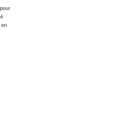
 pour
dé
e en