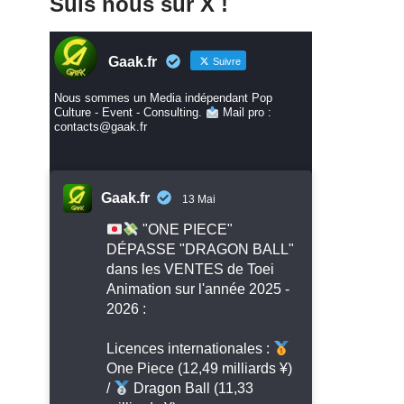
Suis nous sur X !
Gaak.fr
Suivre
Nous sommes un Media indépendant Pop
Culture - Event - Consulting.
Mail pro :
contacts@gaak.fr
Gaak.fr
13 Mai
"ONE PIECE"
DÉPASSE "DRAGON BALL"
dans les VENTES de Toei
Animation sur l'année 2025 -
2026 :
Licences internationales :
One Piece (12,49 milliards ¥)
/
Dragon Ball (11,33