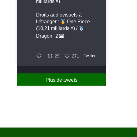
milliards ¥)
Droits audiovisuels à
l’étranger :
One Piece
(10,21 milliards ¥) /
Dragon
2
29
271
Twitter
Plus de tweets