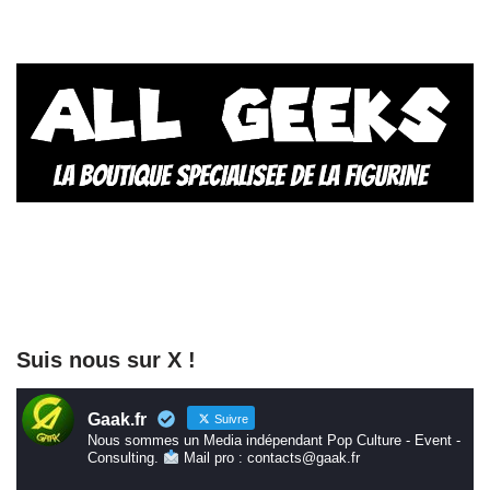
Suis nous sur X !
Gaak.fr
Suivre
Nous sommes un Media indépendant Pop Culture - Event -
Consulting.
Mail pro : contacts@gaak.fr