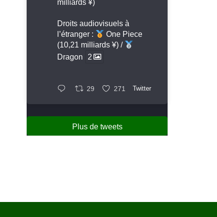
milliards ¥)
Droits audiovisuels à
l’étranger :
One Piece
(10,21 milliards ¥) /
Dragon
2
29
271
Twitter
Plus de tweets