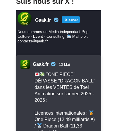
Suis nous sur X !
Gaak.fr
Suivre
Nous sommes un Media indépendant Pop
Culture - Event - Consulting.
Mail pro :
contacts@gaak.fr
Gaak.fr
13 Mai
"ONE PIECE"
DÉPASSE "DRAGON BALL"
dans les VENTES de Toei
Animation sur l'année 2025 -
2026 :
Licences internationales :
One Piece (12,49 milliards ¥)
/
Dragon Ball (11,33