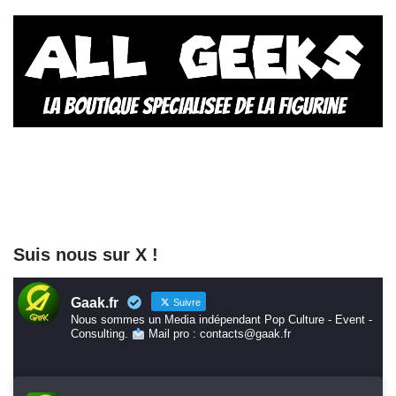
Suis nous sur X !
Gaak.fr
Suivre
Nous sommes un Media indépendant Pop Culture - Event -
Consulting.
Mail pro : contacts@gaak.fr