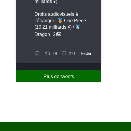
milliards ¥)
Droits audiovisuels à
l’étranger :
One Piece
(10,21 milliards ¥) /
Dragon
2
29
271
Twitter
Plus de tweets