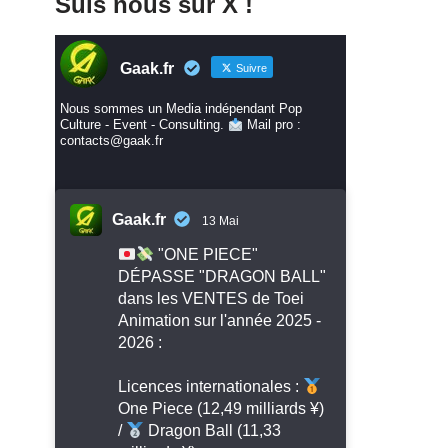
Suis nous sur X !
Gaak.fr
Suivre
Nous sommes un Media indépendant Pop
Culture - Event - Consulting.
Mail pro :
contacts@gaak.fr
Gaak.fr
13 Mai
"ONE PIECE"
DÉPASSE "DRAGON BALL"
dans les VENTES de Toei
Animation sur l'année 2025 -
2026 :
Licences internationales :
One Piece (12,49 milliards ¥)
/
Dragon Ball (11,33