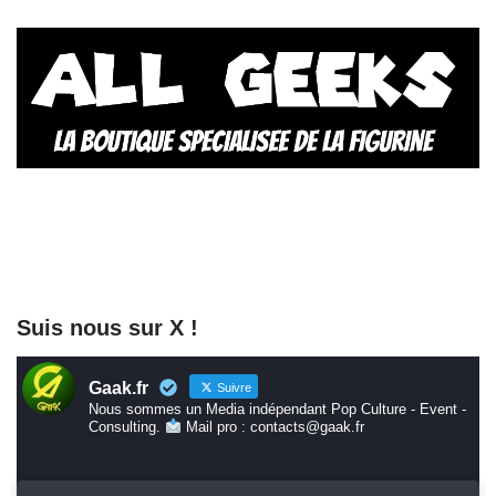
Suis nous sur X !
Gaak.fr
Suivre
Nous sommes un Media indépendant Pop Culture - Event -
Consulting.
Mail pro : contacts@gaak.fr