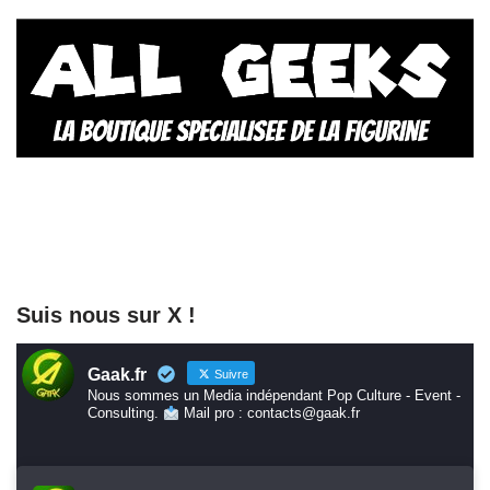
Suis nous sur X !
Gaak.fr
Suivre
Nous sommes un Media indépendant Pop Culture - Event -
Consulting.
Mail pro : contacts@gaak.fr