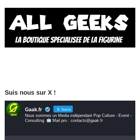
Suis nous sur X !
Gaak.fr
Suivre
Nous sommes un Media indépendant Pop Culture - Event -
Consulting.
Mail pro : contacts@gaak.fr