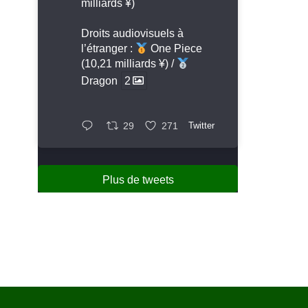
milliards ¥)
Droits audiovisuels à
l’étranger :
One Piece
(10,21 milliards ¥) /
Dragon
2
29
271
Twitter
Plus de tweets