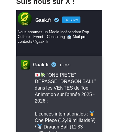
Suis nous sur X !
Gaak.fr
Suivre
Nous sommes un Media indépendant Pop
Culture - Event - Consulting.
Mail pro :
contacts@gaak.fr
Gaak.fr
13 Mai
"ONE PIECE"
DÉPASSE "DRAGON BALL"
dans les VENTES de Toei
Animation sur l'année 2025 -
2026 :
Licences internationales :
One Piece (12,49 milliards ¥)
/
Dragon Ball (11,33