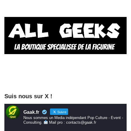
Suis nous sur X !
Gaak.fr
Suivre
Nous sommes un Media indépendant Pop Culture - Event -
Consulting.
Mail pro : contacts@gaak.fr