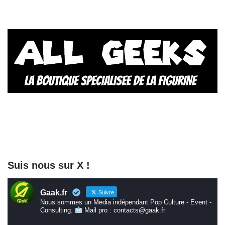
Suis nous sur X !
Gaak.fr
Suivre
Nous sommes un Media indépendant Pop Culture - Event -
Consulting.
Mail pro : contacts@gaak.fr