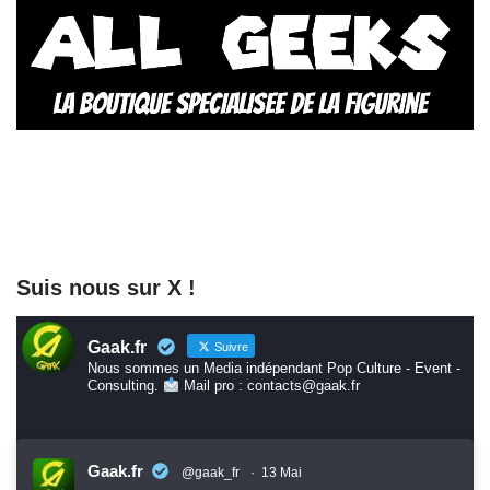
Suis nous sur X !
Gaak.fr
Suivre
Nous sommes un Media indépendant Pop Culture - Event -
Consulting.
Mail pro : contacts@gaak.fr
Gaak.fr
@gaak_fr
·
13 Mai