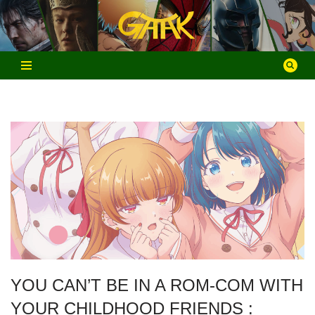
Aller
au
contenu
YOU CAN’T BE IN A ROM-COM WITH
YOUR CHILDHOOD FRIENDS :