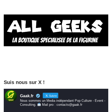
Suis nous sur X !
Gaak.fr
Suivre
Nous sommes un Media indépendant Pop Culture - Event -
Consulting.
Mail pro : contacts@gaak.fr