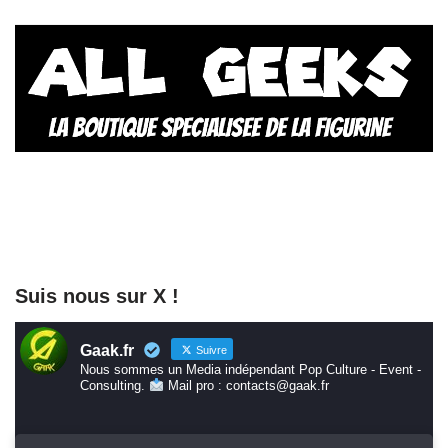
Suis nous sur X !
Gaak.fr
Suivre
Nous sommes un Media indépendant Pop Culture - Event -
Consulting.
Mail pro : contacts@gaak.fr