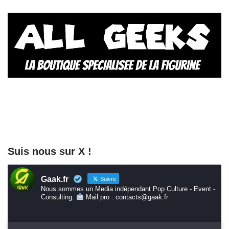
Suis nous sur X !
Gaak.fr
Suivre
Nous sommes un Media indépendant Pop Culture - Event -
Consulting.
Mail pro : contacts@gaak.fr