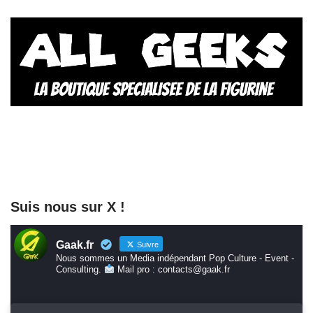
Suis nous sur X !
Gaak.fr
Suivre
Nous sommes un Media indépendant Pop Culture - Event -
Consulting.
Mail pro : contacts@gaak.fr