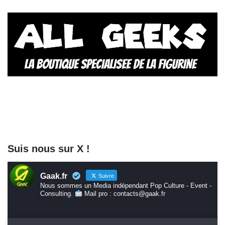
Suis nous sur X !
Gaak.fr
Suivre
Nous sommes un Media indépendant Pop Culture - Event -
Consulting.
Mail pro : contacts@gaak.fr