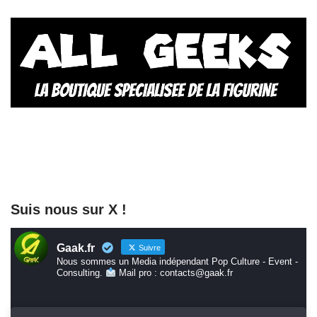
Suis nous sur X !
Gaak.fr
Suivre
Nous sommes un Media indépendant Pop Culture - Event -
Consulting.
Mail pro : contacts@gaak.fr