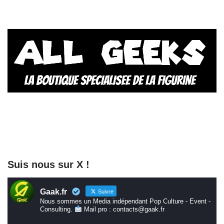
Suis nous sur X !
Gaak.fr
Suivre
Nous sommes un Media indépendant Pop Culture - Event -
Consulting.
Mail pro : contacts@gaak.fr