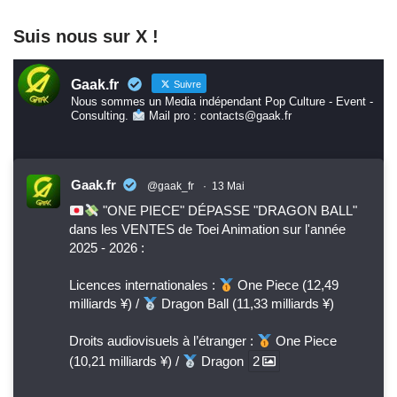
Suis nous sur X !
Gaak.fr
Suivre
Nous sommes un Media indépendant Pop Culture - Event -
Consulting.
Mail pro : contacts@gaak.fr
Gaak.fr
@gaak_fr
·
13 Mai
"ONE PIECE" DÉPASSE "DRAGON BALL"
dans les VENTES de Toei Animation sur l'année
2025 - 2026 :
Licences internationales :
One Piece (12,49
milliards ¥) /
Dragon Ball (11,33 milliards ¥)
Droits audiovisuels à l’étranger :
One Piece
(10,21 milliards ¥) /
Dragon
2