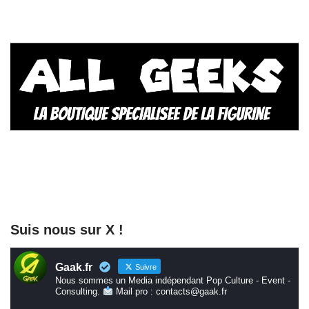
Suis nous sur X !
Gaak.fr
Suivre
Nous sommes un Media indépendant Pop Culture - Event -
Consulting.
Mail pro : contacts@gaak.fr