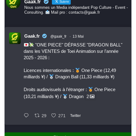
Gaak.fr
Suivre
Nous sommes un Media indépendant Pop Culture - Event -
Consulting.
Mail pro : contacts@gaak.fr
Gaak.fr
@gaak_fr
·
13 Mai
"ONE PIECE" DÉPASSE "DRAGON BALL"
dans les VENTES de Toei Animation sur l'année
2025 - 2026 :
Licences internationales :
One Piece (12,49
milliards ¥) /
Dragon Ball (11,33 milliards ¥)
Droits audiovisuels à l’étranger :
One Piece
(10,21 milliards ¥) /
Dragon
2
29
271
Twitter