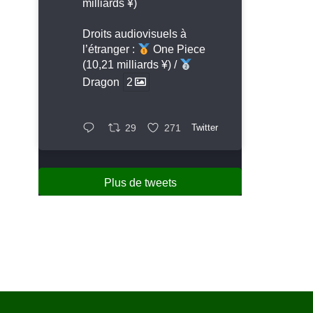
milliards ¥)
Droits audiovisuels à
l’étranger :
One Piece
(10,21 milliards ¥) /
Dragon
2
29
271
Twitter
Plus de tweets