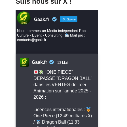
Suis nous sur X !
Gaak.fr
Suivre
Nous sommes un Media indépendant Pop
Culture - Event - Consulting.
Mail pro :
contacts@gaak.fr
Gaak.fr
13 Mai
"ONE PIECE"
DÉPASSE "DRAGON BALL"
dans les VENTES de Toei
Animation sur l'année 2025 -
2026 :
Licences internationales :
One Piece (12,49 milliards ¥)
/
Dragon Ball (11,33