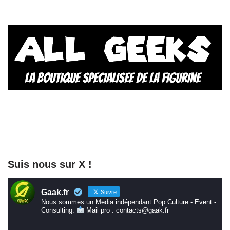
Suis nous sur X !
Gaak.fr
Suivre
Nous sommes un Media indépendant Pop Culture - Event -
Consulting.
Mail pro : contacts@gaak.fr