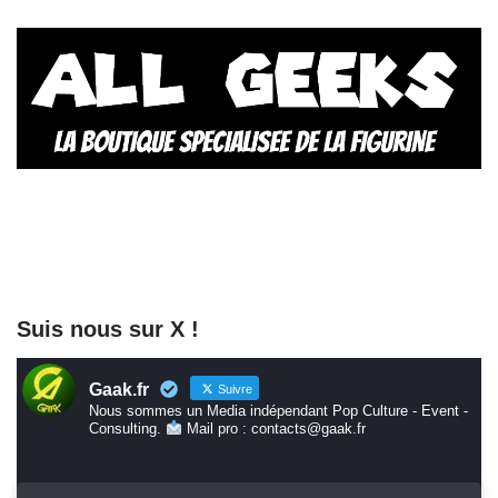
Suis nous sur X !
Gaak.fr
Suivre
Nous sommes un Media indépendant Pop Culture - Event -
Consulting.
Mail pro : contacts@gaak.fr