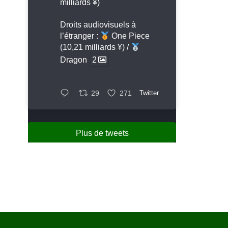
milliards ¥)
Droits audiovisuels à
l’étranger :
One Piece
(10,21 milliards ¥) /
Dragon
2
29
271
Twitter
Plus de tweets