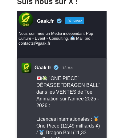
Suis nous sur X !
Gaak.fr
Suivre
Nous sommes un Media indépendant Pop
Culture - Event - Consulting.
Mail pro :
contacts@gaak.fr
Gaak.fr
13 Mai
"ONE PIECE"
DÉPASSE "DRAGON BALL"
dans les VENTES de Toei
Animation sur l'année 2025 -
2026 :
Licences internationales :
One Piece (12,49 milliards ¥)
/
Dragon Ball (11,33