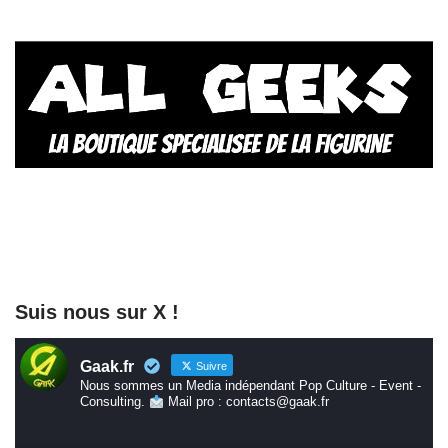
Suis nous sur X !
Gaak.fr
Suivre
Nous sommes un Media indépendant Pop Culture - Event -
Consulting.
Mail pro : contacts@gaak.fr