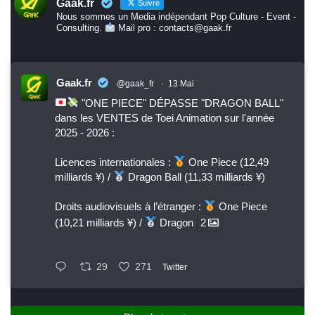
Gaak.fr
Suivre
Nous sommes un Media indépendant Pop Culture - Event -
Consulting.
Mail pro : contacts@gaak.fr
Gaak.fr
@gaak_fr
·
13 Mai
"ONE PIECE" DÉPASSE "DRAGON BALL"
dans les VENTES de Toei Animation sur l'année
2025 - 2026 :
Licences internationales :
One Piece (12,49
milliards ¥) /
Dragon Ball (11,33 milliards ¥)
Droits audiovisuels à l’étranger :
One Piece
(10,21 milliards ¥) /
Dragon
2
29
271
Twitter