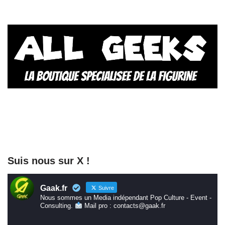
Suis nous sur X !
Gaak.fr
Suivre
Nous sommes un Media indépendant Pop Culture - Event -
Consulting.
Mail pro : contacts@gaak.fr