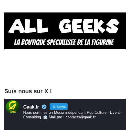
Suis nous sur X !
Gaak.fr
Suivre
Nous sommes un Media indépendant Pop Culture - Event -
Consulting.
Mail pro : contacts@gaak.fr