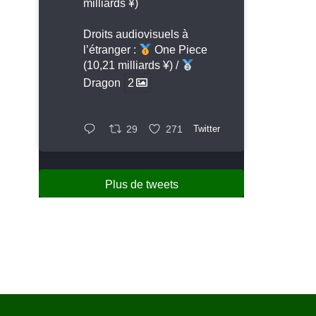
milliards ¥)
Droits audiovisuels à
l’étranger :
One Piece
(10,21 milliards ¥) /
Dragon
2
29
271
Twitter
Plus de tweets