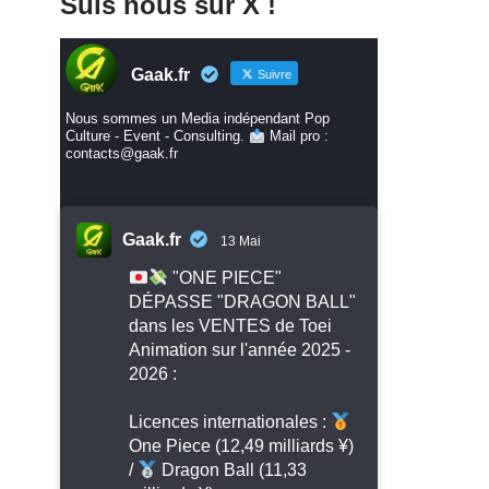
Suis nous sur X !
Gaak.fr
Suivre
Nous sommes un Media indépendant Pop
Culture - Event - Consulting.
Mail pro :
contacts@gaak.fr
Gaak.fr
13 Mai
"ONE PIECE"
DÉPASSE "DRAGON BALL"
dans les VENTES de Toei
Animation sur l'année 2025 -
2026 :
Licences internationales :
One Piece (12,49 milliards ¥)
/
Dragon Ball (11,33