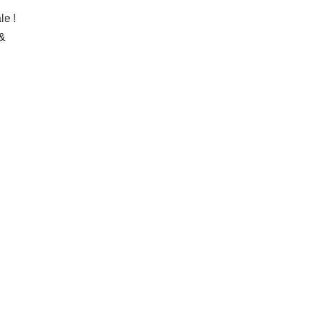
le !
 &