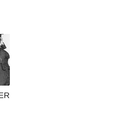
GER
N