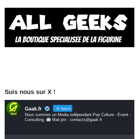
Suis nous sur X !
Gaak.fr
Suivre
Nous sommes un Media indépendant Pop Culture - Event -
Consulting.
Mail pro : contacts@gaak.fr