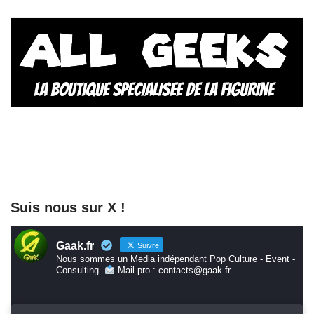
Suis nous sur X !
Gaak.fr
Suivre
Nous sommes un Media indépendant Pop Culture - Event -
Consulting.
Mail pro : contacts@gaak.fr