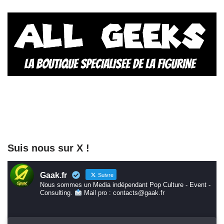
Suis nous sur X !
Gaak.fr
Suivre
Nous sommes un Media indépendant Pop Culture - Event -
Consulting.
Mail pro : contacts@gaak.fr