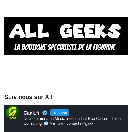
Suis nous sur X !
Gaak.fr
Suivre
Nous sommes un Media indépendant Pop Culture - Event -
Consulting.
Mail pro : contacts@gaak.fr